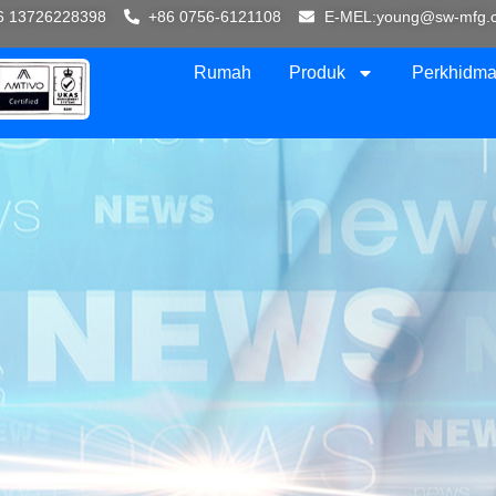
6 13726228398
+86 0756-6121108
E-MEL:young@sw-mfg.
Rumah
Produk
Perkhidma