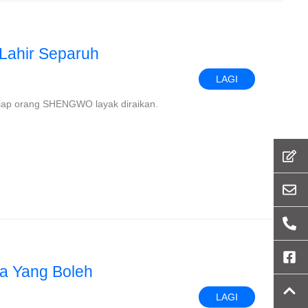
ahir Separuh
LAGI
iap orang SHENGWO layak diraikan.
a Yang Boleh
LAGI