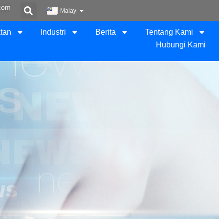
com
Malay
tan
Industri
Berita
Tentang Kami
Hubungi Kami