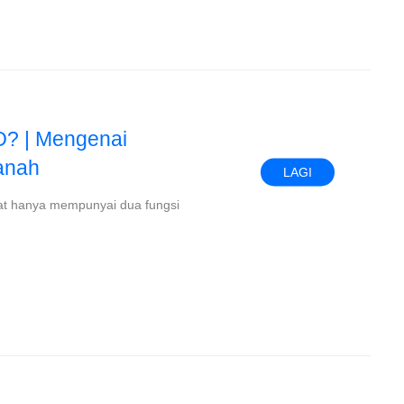
 | Mengenai
anah
LAGI
at hanya mempunyai dua fungsi