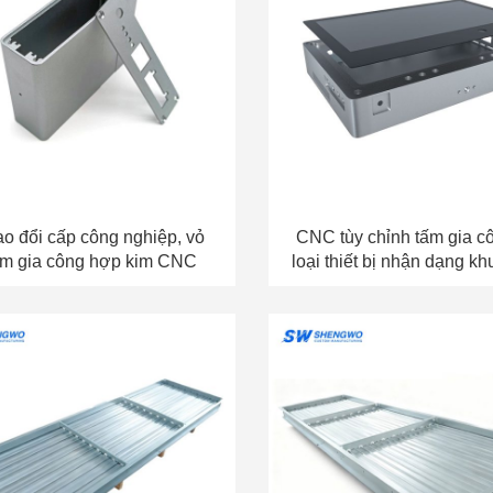
rao đổi cấp công nghiệp, vỏ
CNC tùy chỉnh tấm gia c
m gia công hợp kim CNC
loại thiết bị nhận dạng k
vỏ kim loại