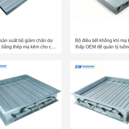
sản xuất bộ giảm chấn dự
Bộ điều tiết không khí mạ 
 bằng thép mạ kẽm cho các
thấp OEM để quản lý luồ
 dụng HVAC công nghiệp
khí HVAC