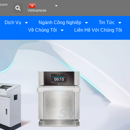
.com
Vietnamese
Dịch Vụ
Ngành Công Nghiệp
Tin Tức
Về Chúng Tôi
Liên Hệ Với Chúng Tôi