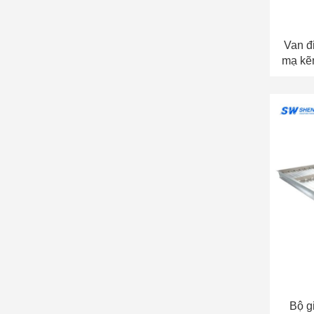
Van đ
mạ kẽ
thông
Bộ g