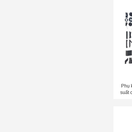
Phụ k
suất 