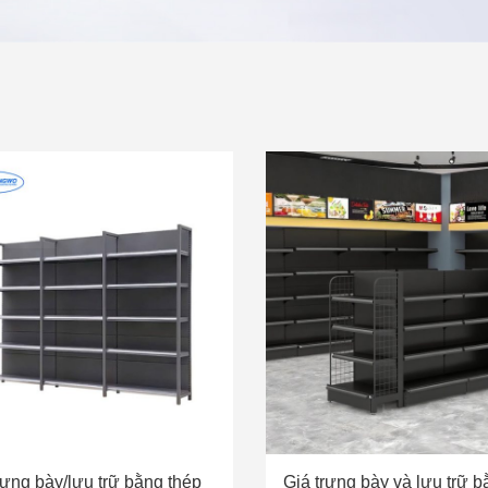
rưng bày/lưu trữ bằng thép
Giá trưng bày và lưu trữ b