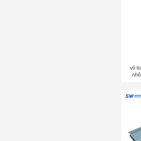
vỏ t
nhô