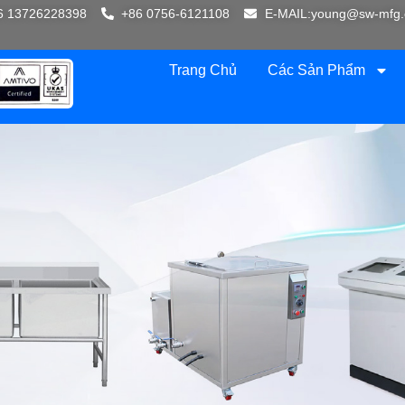
6 13726228398
+86 0756-6121108
E-MAIL:young@sw-mfg
Trang Chủ
Các Sản Phẩm