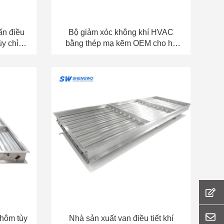
ấn điều
Bộ giảm xóc không khí HVAC
ùy chỉnh
bằng thép mạ kẽm OEM cho hệ
thương
thống thông gió và AHU
nhôm tùy
Nhà sản xuất van điều tiết khí