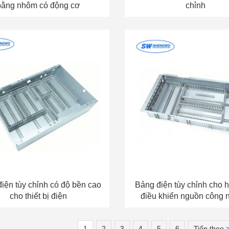
bằng nhôm có động cơ
chỉnh
iện tùy chỉnh có độ bền cao
Bảng điện tùy chỉnh cho 
cho thiết bị điện
điều khiển nguồn công 
1
2
3
4
5
6
Tiếp theo 