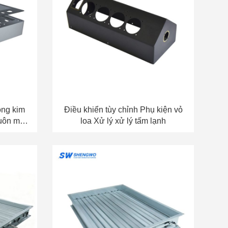
ông kim
Điều khiển tùy chỉnh Phụ kiện vỏ
huôn mặt
loa Xử lý xử lý tấm lạnh