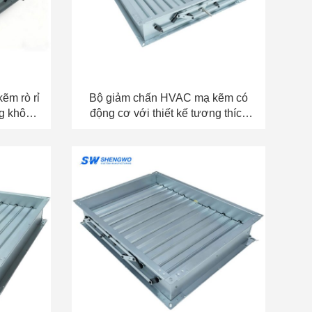
kẽm rò rỉ
Bộ giảm chấn HVAC mạ kẽm có
ng không
động cơ với thiết kế tương thích
với thiết bị truyền động