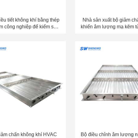
iều tiết không khí bằng thép
Nhà sản xuất bộ giảm ch
m công nghiệp để kiểm soát
khiển âm lượng mạ kẽm t
 gió và luồng không khí của
cho các hệ thống HVAC 
nhà máy
mại
iảm chấn không khí HVAC
Bộ điều chỉnh âm lượng 