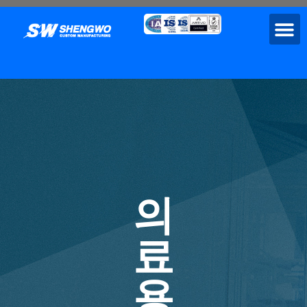
의
료
용