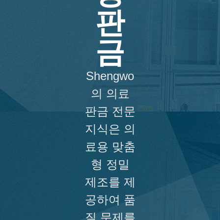
판
금
Shengwo
의 의료
판금 전문
지식은 의
료용 맞춤
형 정밀
제조를 제
공하여 품
질 문제를