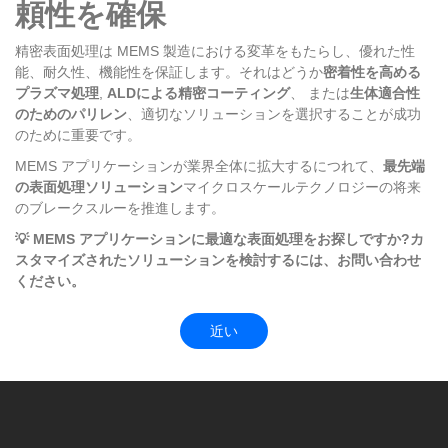
頼性を確保
精密表面処理は MEMS 製造における変革をもたらし、優れた性
能、耐久性、機能性を保証します。それはどうか
密着性を高める
プラズマ処理
,
ALDによる精密コーティング
、 または
生体適合性
のためのパリレン
、適切なソリューションを選択することが成功
のために重要です。
MEMS アプリケーションが業界全体に拡大するにつれて、
最先端
の表面処理ソリューション
マイクロスケールテクノロジーの将来
のブレークスルーを推進します。
💡 MEMS アプリケーションに最適な表面処理をお探しですか?カ
スタマイズされたソリューションを検討するには、お問い合わせ
ください。
近い