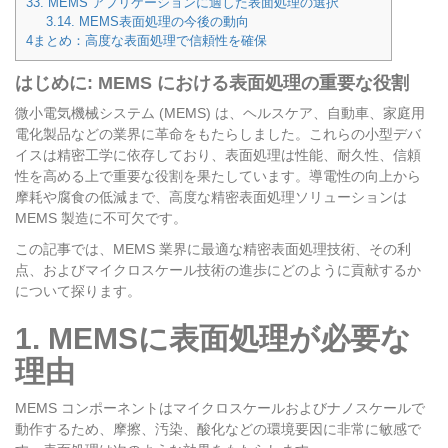
3
3. MEMS アプリケーションに適した表面処理の選択
3.1
4. MEMS表面処理の今後の動向
4
まとめ：高度な表面処理で信頼性を確保
はじめに: MEMS における表面処理の重要な役割
微小電気機械システム (MEMS) は、ヘルスケア、自動車、家庭用
電化製品などの業界に革命をもたらしました。これらの小型デバ
イスは精密工学に依存しており、表面処理は性能、耐久性、信頼
性を高める上で重要な役割を果たしています。導電性の向上から
摩耗や腐食の低減まで、高度な精密表面処理ソリューションは
MEMS 製造に不可欠です。
この記事では、MEMS 業界に最適な精密表面処理技術、その利
点、およびマイクロスケール技術の進歩にどのように貢献するか
について探ります。
1. MEMSに表面処理が必要な
理由
MEMS コンポーネントはマイクロスケールおよびナノスケールで
動作するため、摩擦、汚染、酸化などの環境要因に非常に敏感で