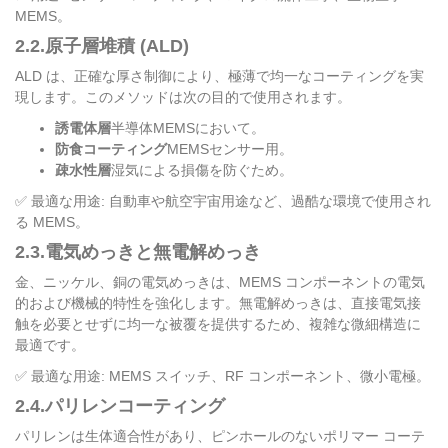
MEMS。
2.2.原子層堆積 (ALD)
ALD は、正確な厚さ制御により、極薄で均一なコーティングを実
現します。このメソッドは次の目的で使用されます。
誘電体層
半導体MEMSにおいて。
防食コーティング
MEMSセンサー用。
疎水性層
湿気による損傷を防ぐため。
✅ 最適な用途: 自動車や航空宇宙用途など、過酷な環境で使用され
る MEMS。
2.3.電気めっきと無電解めっき
金、ニッケル、銅の電気めっきは、MEMS コンポーネントの電気
的および機械的特性を強化します。無電解めっきは、直接電気接
触を必要とせずに均一な被覆を提供するため、複雑な微細構造に
最適です。
✅ 最適な用途: MEMS スイッチ、RF コンポーネント、微小電極。
2.4.パリレンコーティング
パリレンは生体適合性があり、ピンホールのないポリマー コーテ