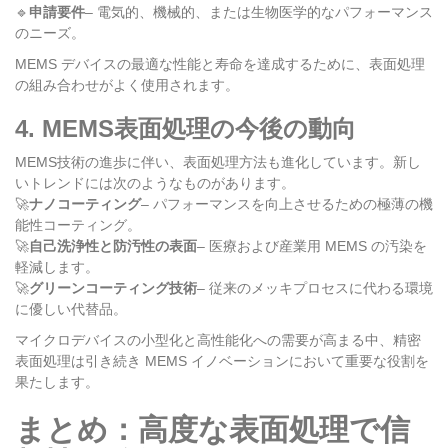
🔹
申請要件
– 電気的、機械的、または生物医学的なパフォーマンス
のニーズ。
MEMS デバイスの最適な性能と寿命を達成するために、表面処理
の組み合わせがよく使用されます。
4. MEMS表面処理の今後の動向
MEMS技術の進歩に伴い、表面処理方法も進化しています。新し
いトレンドには次のようなものがあります。
🚀
ナノコーティング
– パフォーマンスを向上させるための極薄の機
能性コーティング。
🚀
自己洗浄性と防汚性の表面
– 医療および産業用 MEMS の汚染を
軽減します。
🚀
グリーンコーティング技術
– 従来のメッキプロセスに代わる環境
に優しい代替品。
マイクロデバイスの小型化と高性能化への需要が高まる中、精密
表面処理は引き続き MEMS イノベーションにおいて重要な役割を
果たします。
まとめ：高度な表面処理で信