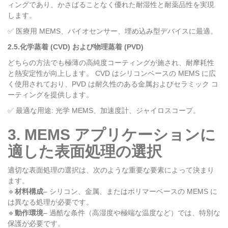
ィングであり、かさばることなく優れた耐湿性と耐薬品性を実現
します。
✅ 医療用 MEMS、バイオセンサー、埋め込み型デバイスに最適。
2.5.化学蒸着 (CVD) および物理蒸着 (PVD)
どちらの方法でも極薄の高純度コーティングが施され、耐摩耗性
と熱安定性が向上します。 CVD はシリコンベースの MEMS に広
く使用されており、PVD は耐久性のある金属およびセラミック コ
ーティングを提供します。
✅ 最適な用途: 光学 MEMS、加速度計、ジャイロスコープ。
3. MEMS アプリケーションに
適した表面処理の選択
適切な表面処理の選択は、次のような重要な要素によって決まり
ます。
🔹
材料構成
– シリコン、金属、またはポリマーベースの MEMS に
は異なる処理が必要です。
🔹
動作環境
– 過酷な条件（高湿度や極端な温度など）では、特別な
保護が必要です。