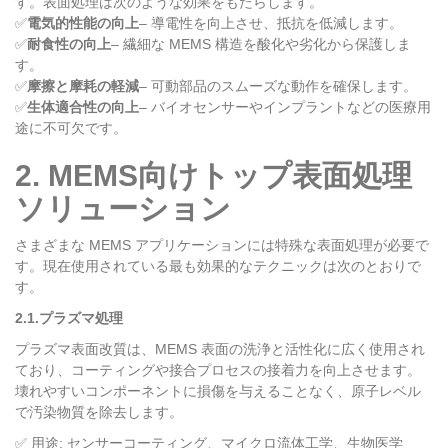
す。表面処理は次のような効果をもたらします。
✅
電気的性能の向上
– 導電性を向上させ、抵抗を低減します。
✅
耐食性の向上
– 繊細な MEMS 構造を酸化や劣化から保護しま
す。
✅
摩擦と摩耗の軽減
– 可動部品のスムーズな動作を確保します。
✅
生体適合性の向上
– バイオセンサーやインプラントなどの医療用
途に不可欠です。
2. MEMS向けトップ表面処理
ソリューション
さまざまな MEMS アプリケーションには特殊な表面処理が必要で
す。現在使用されている最も効果的なテクニックは次のとおりで
す。
2.1.プラズマ処理
プラズマ表面改質は、MEMS 表面の洗浄と活性化に広く使用され
ており、コーティングや接合プロセスの接着力を向上させます。
壊れやすいコンポーネントに損傷を与えることなく、原子レベル
で汚染物質を除去します。
✅ 用途: センサーコーティング、マイクロ流体工学、生物医学