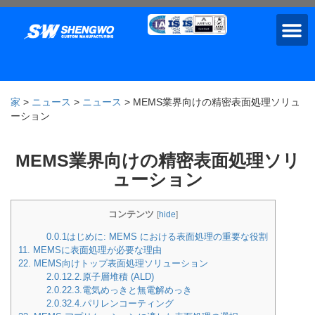
家
>
ニュース
>
ニュース
>
MEMS業界向けの精密表面処理ソリュ
ーション
MEMS業界向けの精密表面処理ソリ
ューション
コンテンツ
[
hide
]
0.0.1
はじめに: MEMS における表面処理の重要な役割
1
1. MEMSに表面処理が必要な理由
2
2. MEMS向けトップ表面処理ソリューション
2.0.1
2.2.原子層堆積 (ALD)
2.0.2
2.3.電気めっきと無電解めっき
2.0.3
2.4.パリレンコーティング