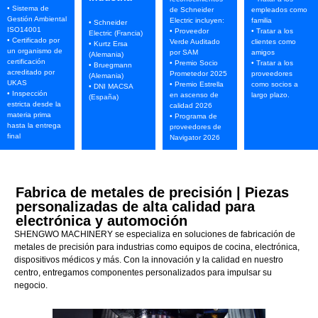
• Sistema de
de Schneider
empleados como
Gestión Ambiental
Electric incluyen:
familia
• Schneider
ISO14001
• Proveedor
• Tratar a los
Electric (Francia)
• Certificado por
Verde Auditado
clientes como
• Kurtz Ersa
un organismo de
por SAM
amigos
(Alemania)
certificación
• Premio Socio
• Tratar a los
• Bruegmann
acreditado por
Prometedor 2025
proveedores
(Alemania)
UKAS
• Premio Estrella
como socios a
• DNI MACSA
• Inspección
en ascenso de
largo plazo.
(España)
estricta desde la
calidad 2026
materia prima
• Programa de
hasta la entrega
proveedores de
final
Navigator 2026
Fabrica de metales de precisión | Piezas
personalizadas de alta calidad para
electrónica y automoción
SHENGWO MACHINERY se especializa en soluciones de fabricación de
metales de precisión para industrias como equipos de cocina, electrónica,
dispositivos médicos y más. Con la innovación y la calidad en nuestro
centro, entregamos componentes personalizados para impulsar su
negocio.